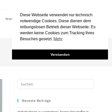
Diese Webseite verwendet nur technisch
Website-
Mietservice
Über uns
Kontakt
News
notwendige Cookies. Diese dienen dem
reibungslosen Betrieb dieser Webseite. Es
werden keine Cookies zum Tracking Ihres
Suche
Besuches gesetzt.
Mehr
>
Allgemein
>
Genie AWP-30S
Verstanden
umschalten
Press
Escape
to
Neueste Beiträge
close
the
Hebebühnen zu vermieten! -Kompakte Helfer in